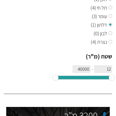
תל חי
(4)
עומר
(3)
דלתון
(1)
לבון
(0)
נצרת
(4)
שטח (מ"ר)
-
3200 מ"ר