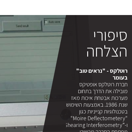
סיפורי
הצלחה
טלקס - "נראים טוב"
מדיגוס - המצלמה הקטנה
רוטלקס
ומר
בעולם, ממריאה לחלל
בעומר
רת רוטלקס אופטיקס
החיצון
חברת ר
בילה את הדרך בתחום
חברת מדיגוס, חברה ישראלית
מובילה
רכות אבטחת איכות מאז
למכשור רפואי , נוסדה בשנת
מערכות
שנת 1986. באמצעות השימוש
2000 ועוסקת בפיתוח
נולוגיות קנייניות כגון
פרוצדורות וטכנולוגיות
בטכנולוג
"Moire Deflectometery"
אנדוסקופיות חדשניות. בשנת
ו-”Shearing Interferometry",
2003 העביר מייסדה של
תחת החברה מכשירי
החברה ומי שהיה אז מנהלה
מפתחת 